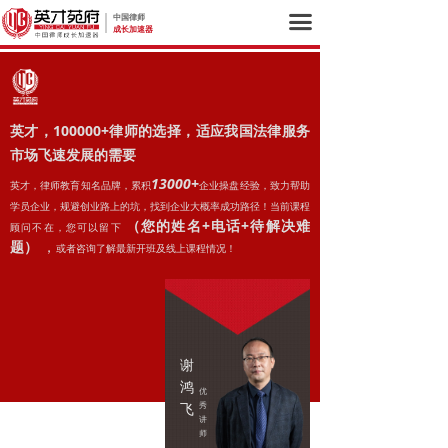
끀
中国律师
成长加速器
英才，100000+律师的选择，适应我国法律服务
市场飞速发展的需要
13000+
英才，律师教育知名品牌，累积
企业操盘经验，致力帮助
学员企业，规避创业路上的坑，找到企业大概率成功路径！
当前课程
（您的姓名+电话+待解决难
顾问不在，您可以留下
题）
，
或者咨询
了解最新开班及线上课程情况！
谢
鸿
优
飞
秀
讲
师